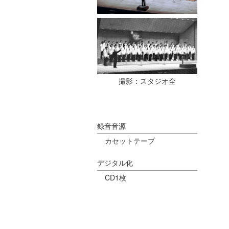
撮影：スタジオ全
録音音源
カセットテープ
デジタル化
CD1枚