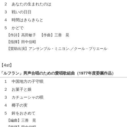
２ あなたの生まれたのは
３ 戦いの日日
４ 時間はきらきらと
５ かどで
【作詩】高田敏子 【作曲】三善 晃
【指揮】田中信昭
【賛助出演】アンサンブル・ミニヨン.／クール・プリエール
【4st】
「ルフラン」男声合唱のための愛唱歌組曲（1977年度委嘱作品）
１ 中国地方の子守唄
２ お菓子と娘
３ カチューシャの唄
４ 椰子の実
５ 鉾をおさめて
【編曲】三善 晃