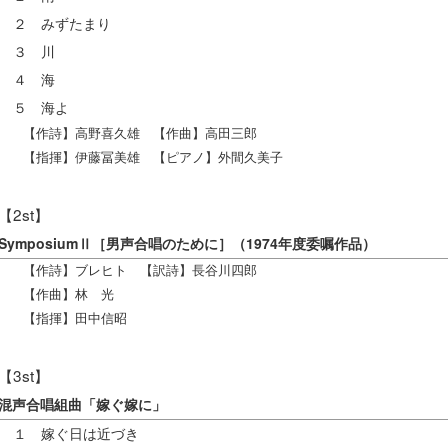
２ みずたまり
３ 川
４ 海
５ 海よ
【作詩】高野喜久雄 【作曲】高田三郎
【指揮】伊藤冨美雄 【ピアノ】外間久美子
【2st】
SymposiumⅡ［男声合唱のために］（1974年度委嘱作品）
【作詩】ブレヒト 【訳詩】長谷川四郎
【作曲】林 光
【指揮】田中信昭
【3st】
混声合唱組曲「嫁ぐ嫁に」
１ 嫁ぐ日は近づき