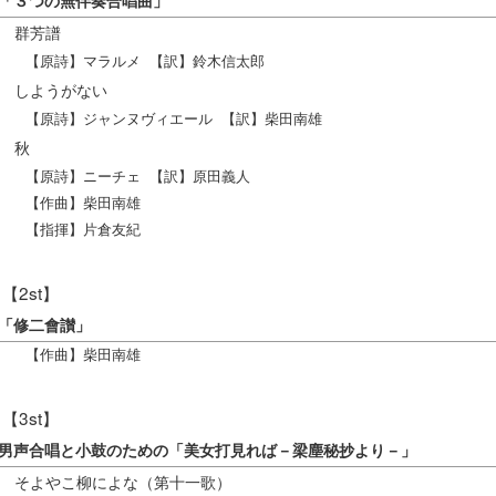
「３つの無伴奏合唱曲」
群芳譜
【原詩】マラルメ 【訳】鈴木信太郎
しようがない
【原詩】ジャンヌヴィエール 【訳】柴田南雄
秋
【原詩】ニーチェ 【訳】原田義人
【作曲】柴田南雄
【指揮】片倉友紀
【2st】
「修二會讃」
【作曲】柴田南雄
【3st】
男声合唱と小鼓のための「美女打見れば－梁塵秘抄より－」
そよやこ柳によな（第十一歌）