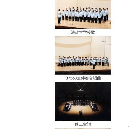
法政大学校歌
３つの無伴奏合唱曲
修二會讃