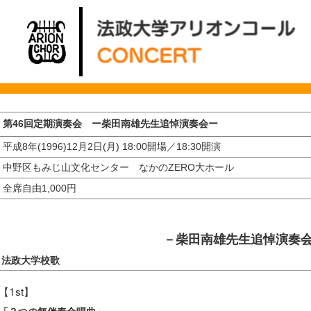
第46回定期演奏会 ー柴田南雄先生追悼演奏会ー
成8年(1996)12月2日(月) 18:00開場／18:30開演
中野区もみじ山文化センター なかのZERO大ホール
全席自由1,000円
－柴田南雄先生追悼演奏
法政大学校歌
【1st】